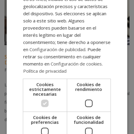
geolocalización precisos y características
del dispositivo. Sus elecciones se aplican
solo a este sitio web. Algunos
proveedores pueden basarse en el
interés legítimo en lugar del
consentimiento; tiene derecho a oponerse
en
Configuración de publicidad
. Puede
retirar su consentimiento en cualquier
Salidas laborales en 2026: Sectores con Mayor
Demanda
momento en
Configuración de cookies
.
Feb 10, 2026
|
Noticias
Política de privacidad
Cookies
Cookies de
Las salidas laborales son una preocupación para muchas
estrictamente
rendimiento
personas que están planificando su futuro profesional, ya sea al
necesarias
finalizar estudios o al considerar un cambio de carrera; en este
blog hablaremos de qué son, qué profesiones tienen mayor
Cookies de
Cookies de
demanda y cuáles son las...
preferencias
funcionalidad