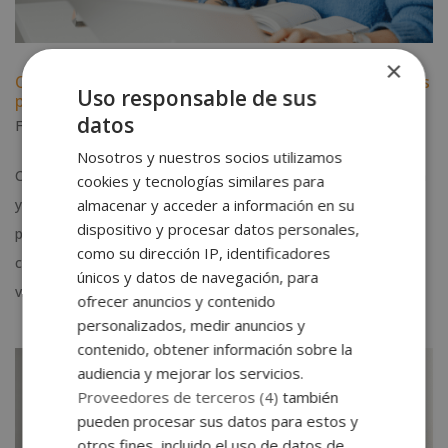
×
Qué estudiar para trabajar de lunes a viernes: opciones
Uso responsable de sus
profesionales con estabilidad
datos
Feb 13, 2026
|
Noticias
Nosotros y nuestros socios utilizamos
Cada vez más personas buscan estabilidad laboral, conciliación
cookies y tecnologías similares para
almacenar y acceder a información en su
y una rutina previsible que permita equilibrar la vida personal y
dispositivo y procesar datos personales,
profesional. En este contexto, surge una pregunta muy
como su dirección IP, identificadores
concreta y recurrente: ¿qué estudiar para trabajar de lunes a
únicos y datos de navegación, para
viernes?. La buena...
ofrecer anuncios y contenido
personalizados, medir anuncios y
contenido, obtener información sobre la
audiencia y mejorar los servicios.
Proveedores de terceros (4)
también
pueden procesar sus datos para estos y
otros fines, incluido el uso de datos de