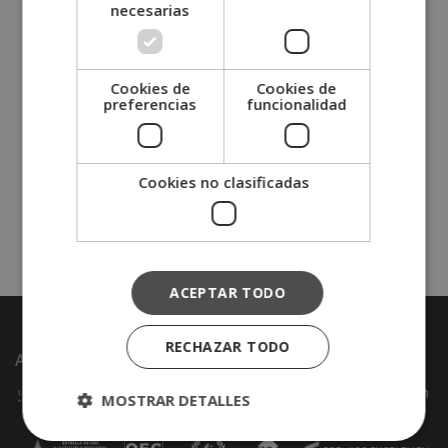
necesarias
He leído y acepto
la política
Cookies de
Cookies de
de privacidad y las condiciones
preferencias
funcionalidad
de uso
Alternative:
Enviar
=
4 + 15
Cookies no clasificadas
ACEPTAR TODO
RECHAZAR TODO
Acreditaciones y reconocimientos:
MOSTRAR DETALLES