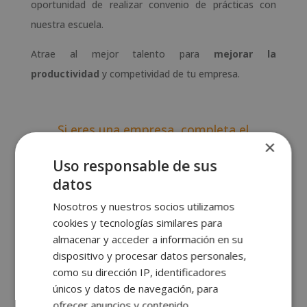
oportunidad de realizar convenio de prácticas con
nuestra escuela.
Atrae al mejor talento para
mejorar la
productividad
y competividad de tu empresa.
Si eres una empresa, completa el
siguiente formulario y capta al mejor
×
talento.
Uso responsable de sus
datos
Nosotros y nuestros socios utilizamos
cookies y tecnologías similares para
PUBLICA AQUÍ TU OFERTA DE
almacenar y acceder a información en su
PRÁCTICAS O EMPLEO:
dispositivo y procesar datos personales,
como su dirección IP, identificadores
únicos y datos de navegación, para
ofrecer anuncios y contenido