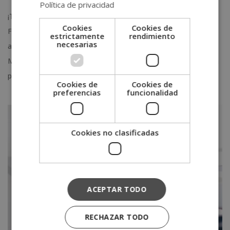
Política de privacidad
¡Te presentamos a Neca, la mascota de Grupo Esneca
Cookies
Cookies de
Formación! Es una búho encantadora y ha llegado para
estrictamente
rendimiento
necesarias
acompañar a nuestra comunidad en el camino del aprendizaje.
Más que un símbolo, también es la prueba de que la formación
puede combinar la seriedad y el rigor con...
Cookies de
Cookies de
preferencias
funcionalidad
Cookies no clasificadas
ACEPTAR TODO
RECHAZAR TODO