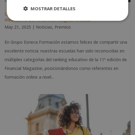
MOSTRAR DETALLES
Grupo Esneca Formación destaca en el ranking
educativo de Financial Magazine 2025
May 21, 2025
|
Noticias
,
Premios
En Grupo Esneca Formación estamos felices de compartir una
excelente noticia: nuestras escuelas han sido reconocidas en
múltiples categorías del ranking educativo de la 11ª edición de
Financial Magazine, posicionándonos como referentes en
formación online a nivel...