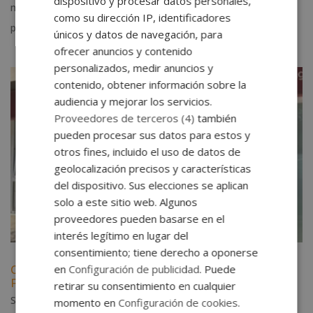
dispositivo y procesar datos personales,
millones de impresiones en su última edición y creciente
como su dirección IP, identificadores
presencia en motores de...
únicos y datos de navegación, para
ofrecer anuncios y contenido
personalizados, medir anuncios y
contenido, obtener información sobre la
audiencia y mejorar los servicios.
Proveedores de terceros (4)
también
pueden procesar sus datos para estos y
otros fines, incluido el uso de datos de
geolocalización precisos y características
del dispositivo. Sus elecciones se aplican
solo a este sitio web. Algunos
proveedores pueden basarse en el
interés legítimo en lugar del
consentimiento; tiene derecho a oponerse
en
Configuración de publicidad
. Puede
Conoce a Neca, la mascota oficial de Grupo Esneca
Formación
retirar su consentimiento en cualquier
Sep 12, 2025
|
Noticias
momento en
Configuración de cookies
.