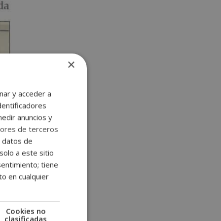
×
nar y acceder a
dentificadores
medir anuncios y
ores de terceros
e datos de
solo a este sitio
entimiento; tiene
to en cualquier
Cookies no
clasificadas