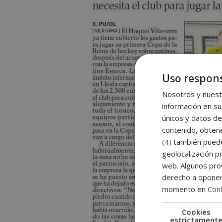
Uso respons
Nosotros y nuestr
información en su
únicos y datos de
contenido, obtene
(4)
también pueden
geolocalización pr
web. Algunos prov
derecho a opone
momento en
Conf
Cookies
estrictament