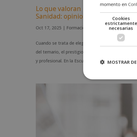
momento en
Conf
Lo que valoran los alumnos de n
Sanidad: opiniones
Cookies
estrictament
Oct 17, 2025
|
Formación
,
Opiniones Grupo Esnec
necesarias
Cuando se trata de elegir una formación en el ámb
del temario, el prestigio de la escuela, la metodol
y profesional. En la Escuela de...
MOSTRAR DE