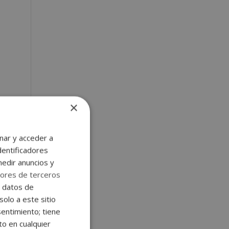
×
nar y acceder a
dentificadores
medir anuncios y
ores de terceros
e datos de
solo a este sitio
entimiento; tiene
to en cualquier