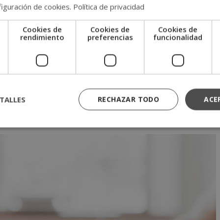
iguración de cookies
.
Política de privacidad
uestra Escuela de Postgrado de Medicina y
Cookies de
Cookies de
Cookies de
e
rendimiento
preferencias
funcionalidad
a
ito sanitario, hay muchos factores que entran en juego: la calidad
ogía o la posibilidad de compaginar los estudios con la vida personal
TALLES
RECHAZAR TODO
ACE