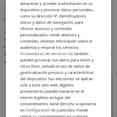
almacenar y acceder a información en su
Select Business School, nuevo miembro de la
dispositivo y procesar datos personales,
Asociación Española de Escuelas de Negocios
como su dirección IP, identificadores
Jul 16, 2018
|
Convenios y acreditaciones
,
Formación
únicos y datos de navegación, para
ofrecer anuncios y contenido
La Asociación Española de Escuelas de Negocios acaba de
personalizados, medir anuncios y
incorporar un nuevo miembro. Select Business School,
contenido, obtener información sobre la
institución educativa que forma parte de Grupo Esneca, acaba
audiencia y mejorar los servicios.
Proveedores de terceros (4)
también
de ser aceptada por unanimidad como miembro asociado de la
pueden procesar sus datos para estos y
AEEN. Nos enorgullece que otra de...
otros fines, incluido el uso de datos de
geolocalización precisos y características
del dispositivo. Sus elecciones se aplican
solo a este sitio web. Algunos
proveedores pueden basarse en el
interés legítimo en lugar del
consentimiento; tiene derecho a oponerse
en
Configuración de publicidad
. Puede
retirar su consentimiento en cualquier