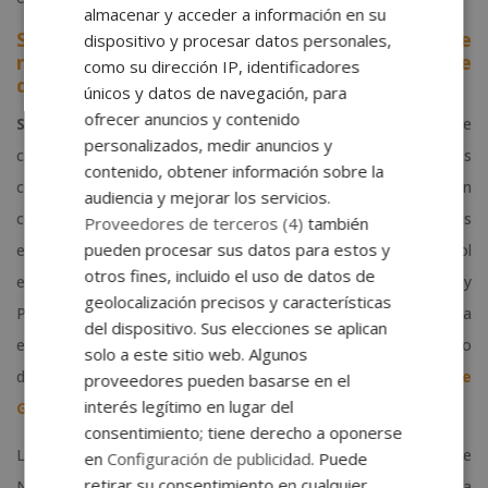
almacenar y acceder a información en su
Select Business School, una escuela de
dispositivo y procesar datos personales,
negocios especializada en la formación de
como su dirección IP, identificadores
directivos
únicos y datos de navegación, para
ofrecer anuncios y contenido
Select Business School
ofrece una formación superior de
personalizados, medir anuncios y
calidad acorde con las expectativas del sector empresarial. Los
contenido, obtener información sobre la
contenidos y los programas formativos se actualizan
audiencia y mejorar los servicios.
constantemente, adaptándolos a las necesidades de las
Proveedores de terceros (4)
también
pueden procesar sus datos para estos y
empresas y de los alumnos. Además, Select Business School
otros fines, incluido el uso de datos de
está en constante crecimiento, incorporando nuevos Másters y
geolocalización precisos y características
Postgrados de especialización. Las modalidades que ofrece la
del dispositivo. Sus elecciones se aplican
escuela permiten compaginar trabajo y estudios. Este es uno
solo a este sitio web. Algunos
de los puntos mejor valorados dentro de las
opiniones de
proveedores pueden basarse en el
interés legítimo en lugar del
Grupo Esneca
realizadas por los propios alumnos.
consentimiento; tiene derecho a oponerse
La incorporación a la Asociación Española de Escuelas de
en
Configuración de publicidad
. Puede
retirar su consentimiento en cualquier
Negocios refuerza el prestigio de nuestra institución y la