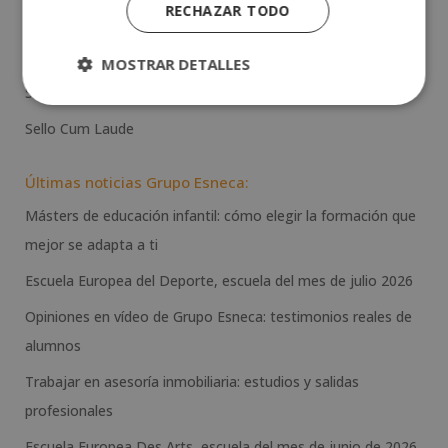
RECHAZAR TODO
Opiniones Grupo Esneca
Premios
MOSTRAR DETALLES
Saló Futura
Sello Cum Laude
Últimas noticias Grupo Esneca:
Másters de educación infantil: cómo elegir la formación que
mejor se adapta a ti
Escuela Europea del Deporte, escuela del mes de julio 2026
Opiniones en vídeo de Grupo Esneca: testimonios reales de
alumnos
Trabajar en asesoría inmobiliaria: estudios y salidas
profesionales
Escuela Europea Des Arts, escuela del mes de junio de 2026