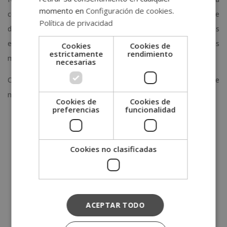
momento en
Configuración de cookies
.
convierte en un referente. Nos enorgullece poder formar parte
Política de privacidad
de esta asociación y que se hayan reconocido nuestros
esfuerzos para convertir a Select Business School en una de las
Cookies
Cookies de
estrictamente
rendimiento
mejores escuelas del territorio español.
necesarias
Consulta toda la
oferta formativa
de nuestra escuela de
negocios.
Cookies de
Cookies de
preferencias
funcionalidad
Categorías:
Cookies no clasificadas
Convenios y acreditaciones
Escuela del mes
Formación
ACEPTAR TODO
Noticias