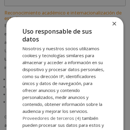
Reconocimiento académico e internacionalización de
estudios
×
El
Certificado Universitario Internacional DQ
permite a los
Uso responsable de sus
estudiantes ampliar el valor académico de su formación y
datos
acceder a nuevas oportunidades educativas, ya que la Agencia
Nosotros y nuestros socios utilizamos
Universitaria DQ mantiene vinculación con el
Círculo de
cookies y tecnologías similares para
Universidades Hispanoamericanas UAIII
, una red
almacenar y acceder a información en su
internacional que agrupa a instituciones de prestigio como:
dispositivo y procesar datos personales,
como su dirección IP, identificadores
Universidad CLEA
únicos y datos de navegación, para
Universidad de las Naciones de México
ofrecer anuncios y contenido
SABAL University (Estados Unidos)
personalizados, medir anuncios y
Instituto Tecnológico Universitario España (ISTE)
contenido, obtener información sobre la
audiencia y mejorar los servicios.
Gracias a esta red universitaria, el certificado facilita el
acceso
Proveedores de terceros (4)
también
pueden procesar sus datos para estos y
a estudios universitarios
, con mayores posibilidades de