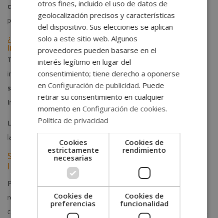
otros fines, incluido el uso de datos de
convalidación académica
y acompañamiento en los
geolocalización precisos y características
procesos de gestión, documentación y orientación.
del dispositivo. Sus elecciones se aplican
¿Quién puede solicitar el Certificado Universitario
solo a este sitio web. Algunos
Internacional DQ?
proveedores pueden basarse en el
Todos los alumnos y alumnas de Grupo Esneca Formación,
interés legítimo en lugar del
consentimiento; tiene derecho a oponerse
independientemente del máster o programa cursado, pueden
en
Configuración de publicidad
. Puede
solicitar de forma voluntaria
el Certificado Universitario
retirar su consentimiento en cualquier
Internacional DQ, siempre que hayan finalizado su formación.
momento en
Configuración de cookies
.
Política de privacidad
La equivalencia en créditos ECTS se determinará en función de
la carga lectiva total del programa realizado.
Cookies
Cookies de
estrictamente
rendimiento
Solicitud del Certificado Universitario
necesarias
Internacional DQ
Para solicitar el Certificado Universitario Internacional DQ o
Cookies de
Cookies de
recibir información personalizada sobre el proceso, debes
preferencias
funcionalidad
contactar directamente con el departamento correspondiente.