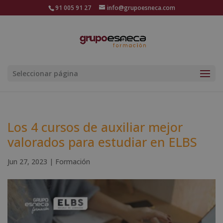
91 005 91 27
info@grupoesneca.com
Seleccionar página
Los 4 cursos de auxiliar mejor
valorados para estudiar en ELBS
Jun 27, 2023
|
Formación