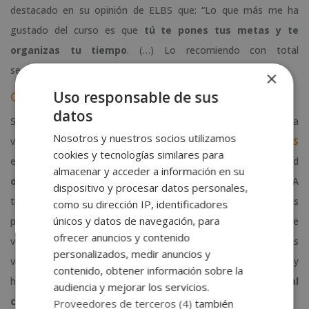
destacado en su opinión de ELBS que: “Lo que más me ha
gustado del curso es que
tú te pones tus metas y te
organizas tu tiempo
. (…) Lo recomiendo con total
seguridad.”
×
Uso responsable de sus
Curso de Auxiliar Técnico Veterinario
datos
Si te apasionan los animales y quieres dedicarte a la asistencia
Nosotros y nuestros socios utilizamos
veterinaria, el
curso de auxiliar técnico veterinario de ELBS
cookies y tecnologías similares para
es para ti. Esta titulación también está disponible en modalidad
almacenar y acceder a información en su
online y a distancia
y consta de
300 horas
de carga lectiva. A
dispositivo y procesar datos personales,
través de su programa formativo adquirirás los conocimientos
como su dirección IP, identificadores
únicos y datos de navegación, para
propios de un ATV, lo que implica adquirir nociones sobre
ofrecer anuncios y contenido
veterinaria, especializarse en
gestión de pacientes
en clínicas
personalizados, medir anuncios y
veterinarias,
gestión de las instalaciones
y
contenido, obtener información sobre la
hospitalizaciones, y desarrollar habilidades en
atención al
audiencia y mejorar los servicios.
cliente
y en técnicas de venta.
Proveedores de terceros (4)
también