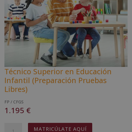
Técnico Superior en Educación
Infantil (Preparación Pruebas
Libres)
FP / CFGS
1.195
€
Técnico
A
MATRICÚLATE AQUÍ