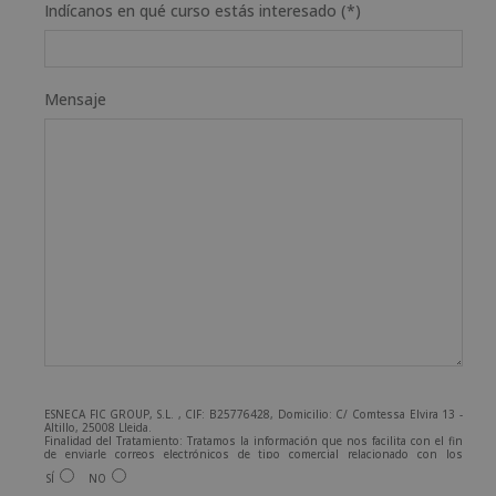
Indícanos en qué curso estás interesado (*)
Mensaje
ESNECA FIC GROUP, S.L. , CIF: B25776428, Domicilio: C/ Comtessa Elvira 13 -
Altillo, 25008 Lleida.
Finalidad del Tratamiento: Tratamos la información que nos facilita con el fin
de enviarle correos electrónicos de tipo comercial relacionado con los
productos ofrecidos y otros tipo de productos que fueran de su interés.
SÍ
NO
Legitimación del tratamiento: Consentimiento del interesado.
Derechos: Puede ejercitar sus derechos identificándose suficientemente,