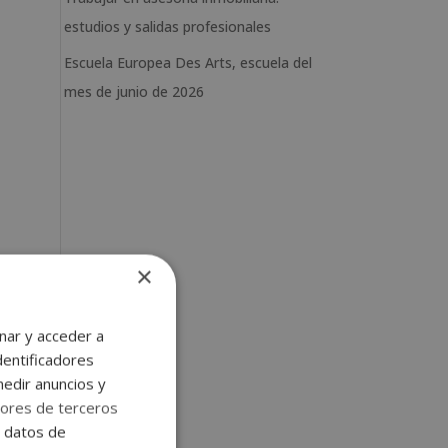
estudios y salidas profesionales
Escuela Europea Des Arts, escuela del
mes de junio de 2026
×
nar y acceder a
dentificadores
medir anuncios y
ores de terceros
e datos de