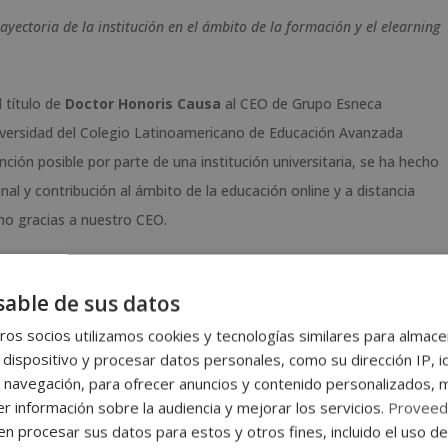
ayectoria de la institución en el ámbito de la formación y el elearning
 título de
Doctor Honoris Causa
al CEO de Grupo Esneca
Universidad del Colegio Latinoamericano de Educación Avanzada
ción posible por parte de una institución universitaria, se ha hecho
nal y contribución al ámbito de la educación online y a distancia
o gracias a nuestro CEO.
esencia del Señor Rector Doctor Eduardo Cancino Pérez, que ha
o en él el Doctor Víctor Olas, director de Posgrado Internacional de
able de sus datos
 Grupo Esneca
y Albert Pinyol en la promoción de la educación a
os socios utilizamos cookies y tecnologías similares para almace
la evolución del aprendizaje en línea.
 dispositivo y procesar datos personales, como su dirección IP, i
 navegación, para ofrecer anuncios y contenido personalizados, 
 Anna Jenny Valencia Villafranca, en representación de esta
r información sobre la audiencia y mejorar los servicios.
Proveed
ández Costales, director de Marketing Digital y Contenidos de la
 procesar sus datos para estos y otros fines, incluido el uso d