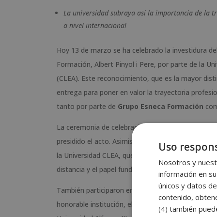
La universidad subraya así la importancia de la tr
a nivel internacional
Hoy 13 de marzo se ha celebrado la investidura del
Formación, Albert Pinyol i Pere, por parte de la 
(CLEA). Este reconocimiento, que es la mayor distin
entrega para poner en valor la trayectoria profesio
tanto por parte de
Grupo Esneca Formación
com
La ceremonia de celebración ha contado con la pr
presidido el acto. Asimismo, también ha participad
Uso respons
la Universidad CLEA, que ha elogiado
la labor de
Nosotros y nuestr
distancia y el papel fundamental que desempeña en 
información en su
únicos y datos de
También participaron en el acto la Señora Doctora
contenido, obtene
honorable institución, el Señor Don Alejandro Fern
(4)
también pueden