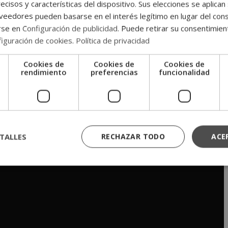
Alejandro Truébano Fernández, CEO del Grupo Doctrina Qualitas.
ecisos y características del dispositivo. Sus elecciones se aplican 
eedores pueden basarse en el interés legítimo en lugar del cons
de experiencia en el sector. Liderada por Albert Pinyol, CEO del
rse en
Configuración de publicidad
. Puede retirar su consentimien
tante reconocimiento, nuestro grupo de escuelas de negocios
iguración de cookies
.
Política de privacidad
mación online y a distancia, así como en la promoción de la
Cookies de
Cookies de
Cookies de
a calidad
desde todo el mundo.
e
rendimiento
preferencias
funcionalidad
 posicionarse como una de las instituciones formativas más
 con presencia en España y Latinoamérica, pero también en países
or Honoris Causa
señala un punto y seguido en la trayectoria de
en la de nuestro CEO, consiguiendo una consolidación ambos en su
TALLES
RECHAZAR TODO
ACE
esarial.