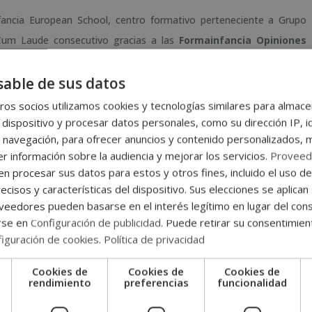
ancia European School, centro formativo perteneciente a Grupo
 Cum Laude consecutivo gracias a las
Formainfancia Opiniones
able de sus datos
iva en Educación, Pedagogía y Psicología
os socios utilizamos cookies y tecnologías similares para almace
 dispositivo y procesar datos personales, como su dirección IP, i
 referente para formarse en Educación, Pedagogía, Psicología
 navegación, para ofrecer anuncios y contenido personalizados, 
ro educativo es uno de los más valorados por los estudiantes que
r información sobre la audiencia y mejorar los servicios.
Proveed
 procesar sus datos para estos y otros fines, incluido el uso d
r mayores oportunidades en el sector académico. Así lo constata
ecisos y características del dispositivo. Sus elecciones se aplican 
e 4,7 sobre 5.
eedores pueden basarse en el interés legítimo en lugar del cons
rse en
Configuración de publicidad
. Puede retirar su consentimien
 alumnos, la institución vuelve a ser galardonada con el
Sello Cum
iguración de cookies
.
Política de privacidad
mite comparar y escoger la mejor opción educativa entre miles de
cuelas de negocios y centros formativos mejor valorados por la
Cookies de
Cookies de
Cookies de
e
rendimiento
preferencias
funcionalidad
d, los puntos más destacados en las opiniones de