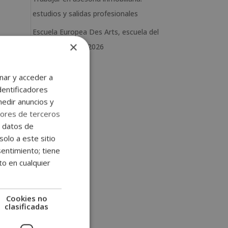
estudios y salidas profesionales
Escuela Europea Des Arts, escuela del
×
mes de junio de 2026
nar y acceder a
dentificadores
medir anuncios y
ores de terceros
e datos de
solo a este sitio
entimiento; tiene
to en cualquier
Cookies no
clasificadas