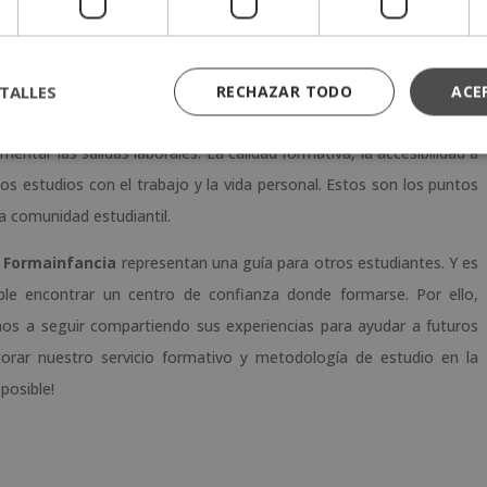
 reciba este galardón significa que estamos en el camino correcto.
s ampliamente reconocida por nuestros alumnos y esa es nuestra
TALLES
RECHAZAR TODO
ACE
mainfancia opiniones
sitúan al centro como un referente para
entar las salidas laborales. La calidad formativa, la accesibilidad a
r los estudios con el trabajo y la vida personal. Estos son los puntos
a comunidad estudiantil.
 Formainfancia
representan una guía para otros estudiantes. Y es
ible encontrar un centro de confianza donde formarse. Por ello,
os a seguir compartiendo sus experiencias para ayudar a futuros
jorar nuestro servicio formativo y metodología de estudio en la
posible!