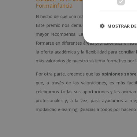
Formainfancia
El hecho de que una más de nuestras instituciones
Este premio nos demuestra que nuestra labor e
MOSTRAR DE
mayor recompensa. La gran mayoría de las
For
formarse en diferentes áreas profesionales e increm
la oferta académica y la flexibilidad para concilia
más valorados de nuestro sistema formativo por l
Por otra parte, creemos que las
opiniones sobre
que, a través de las valoraciones, es más fact
celebramos todas sus aportaciones y les animam
profesionales y, a la vez, para ayudarnos a me
modalidad e-learning. ¡Gracias a todos por hacerlo 