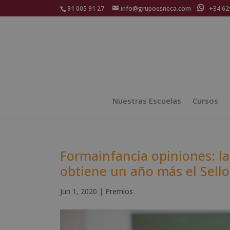
91 005 91 27
info@grupoesneca.com
+34 629
Nuestras Escuelas
Cursos
Formainfancia opiniones: l
obtiene un año más el Sell
Jun 1, 2020
|
Premios