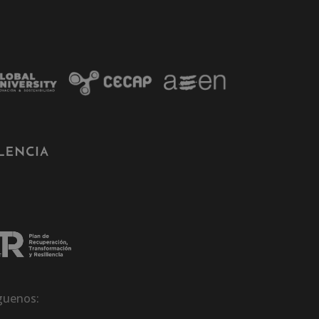
guenos: