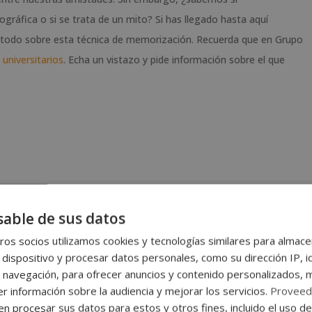
ográfica o si se trata de un mito? Si has llegado hasta aquí
 todo sobre esta técnica de memorización. Recuerda que en Grupo
 universitarios
. Echa un vistazo y pide información sobre el que
able de sus datos
os socios utilizamos cookies y tecnologías similares para almace
 dispositivo y procesar datos personales, como su dirección IP, i
que hoy nos ocupa: la memoria eidética. También puedes haber
 navegación, para ofrecer anuncios y contenido personalizados, 
moria fotográfica. A pesar de ser un término inexacto, porque
r información sobre la audiencia y mejorar los servicios.
Proveed
a cámara.
 procesar sus datos para estos y otros fines, incluido el uso d