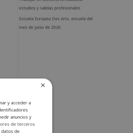
estudios y salidas profesionales
Escuela Europea Des Arts, escuela del
mes de junio de 2026
×
nar y acceder a
dentificadores
medir anuncios y
ores de terceros
e datos de