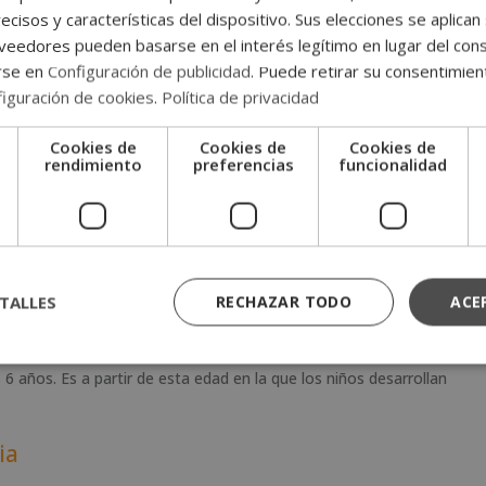
ecisos y características del dispositivo. Sus elecciones se aplican 
 capacidad innata de recordar al detalle diferentes imágenes, lo
eedores pueden basarse en el interés legítimo en lugar del cons
ltos. Aunque alguna vez se investigó sobre si era una condición
rse en
Configuración de publicidad
. Puede retirar su consentimien
minante. Igualmente, tampoco tendría relación con otros tipos de
iguración de cookies
.
Política de privacidad
Cookies de
Cookies de
Cookies de
e
rendimiento
preferencias
funcionalidad
ltos, varios estudios se han ocupado de estudiar la memoria
a, somos capaces de recordar con mucha más precisión. Algunos
10% de niños de edad temprana podría experimentar la
memoria
TALLES
RECHAZAR TODO
ACE
or la revista BBCC Focus, esta capacidad de retención de
 6 años. Es a partir de esta edad en la que los niños desarrollan
ia