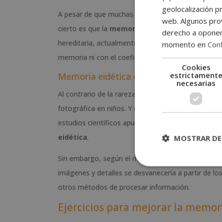
geolocalización pr
A pesar de que muchas personas afirman tener esta
web. Algunos prov
cierto es que la
memoria eidética
es rara en adu
derecho a opone
hereditaria, actualmente no se cree que sea deter
momento en
Conf
memoria ni con el coeficiente intelectual.
Cookies
estrictament
Memoria eidética en niños
necesarias
Al contrario de la rareza de esta condición en adu
fotográfica en niños. Y es que durante la infanci
estudios científicos apuntan que entre el 2 y el 
eidética
.
MOSTRAR DE
Sin embargo, según el mismo estudio, publicado p
imágenes y detalles se desvanecería a partir de los
otros métodos de procesar información.
Ejercicios para mejorar la memor