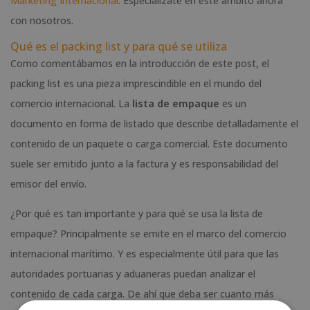
Marketing Internacional
. Especialízate en este ámbito ahora
con nosotros.
Qué es el packing list y para qué se utiliza
Como comentábamos en la introducción de este post, el
packing list es una pieza imprescindible en el mundo del
comercio internacional. La
lista de empaque
es un
documento en forma de listado que describe detalladamente el
contenido de un paquete o carga comercial. Este documento
suele ser emitido junto a la factura y es responsabilidad del
emisor del envío.
¿Por qué es tan importante y para qué se usa la lista de
empaque? Principalmente se emite en el marco del comercio
internacional marítimo. Y es especialmente útil para que las
autoridades portuarias y aduaneras puedan analizar el
contenido de cada carga. De ahí que deba ser cuanto más