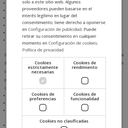
solo a este sitio web. Algunos
Destino del envío
proveedores pueden basarse en el
Cantidad total de bultos
interés legítimo en lugar del
Descripción de los bultos y/o mercancía
consentimiento; tiene derecho a oponerse
Volumen y peso de cada uno
en
Configuración de publicidad
. Puede
Volumen y peso total del envío
retirar su consentimiento en cualquier
Nº de factura comercial
momento en
Configuración de cookies
.
Política de privacidad
Estos serían los datos básicos que debe contener cualquier lista
Cookies
Cookies de
de empaque. Generalmente, los shippers o expedidores realizan
estrictamente
rendimiento
sus
packing list
en una hoja de cálculo en la que también
necesarias
pueden añadir otros datos adicionales muy recomendables
como:
Cookies de
Cookies de
Valor de los bultos
preferencias
funcionalidad
Numero de precinto de cada contenedor
En el caso de existir varios contenedores, indicar qué es lo
que contiene cada uno de ellos.
Cookies no clasificadas
El código del sistema armonizado, HS o TARIC.