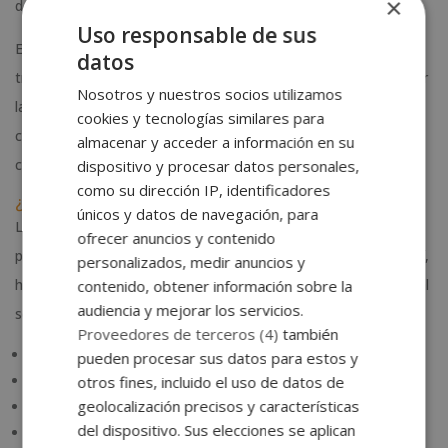
×
detallado, mejor.
Uso responsable de sus
El packing list es un documento tan importante en el
datos
transporte marítimo internacional que sin él no se puede emitir
Nosotros y nuestros socios utilizamos
la ‘
bill of landing
’ (B/L), el documento que creadita que se ha
cookies y tecnologías similares para
contratado un espacio en un buque para una operación
almacenar y acceder a información en su
comercial de transporte internacional.
dispositivo y procesar datos personales,
como su dirección IP, identificadores
¿Cómo rellenar una lista de empaque?
únicos y datos de navegación, para
Lo cierto es que no existe un modelo único y “oficial” al que
ofrecer anuncios y contenido
podamos acogernos cuando hablamos del packing list. Aún así,
personalizados, medir anuncios y
hay algunos datos imprescindibles que deben aparecer sea cual
contenido, obtener información sobre la
audiencia y mejorar los servicios.
sea el modelo que usemos. Estos son:
Proveedores de terceros (4)
también
Fecha
pueden procesar sus datos para estos y
Datos de contacto y fiscales del shipper (expedidor)
otros fines, incluido el uso de datos de
geolocalización precisos y características
Datos del consignee (receptor)
del dispositivo. Sus elecciones se aplican
Origen de las mercancías