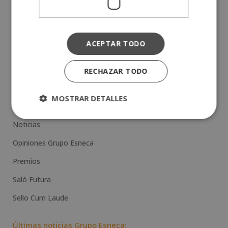
ACEPTAR TODO
Categorías:
Convenios y acreditaciones
RECHAZAR TODO
Escuela del mes
MOSTRAR DETALLES
Formación
Noticias
Opiniones Grupo Esneca
Premios
Saló Futura
Sello Cum Laude
Últimas noticias Grupo Esneca: