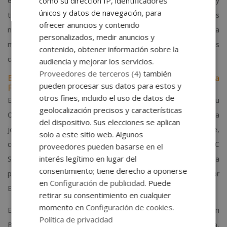
equipo con grandes profesionales del deporte. Su esfuerzo y
como su dirección IP, identificadores
únicos y datos de navegación, para
trabajo constantes definen nuestro ideario y el de todos
ofrecer anuncios y contenido
nuestros centros formativos, que buscan ofrecer siempre la
personalizados, medir anuncios y
mejor formación. Es un orgullo seguir celebrando junto a ellas
contenido, obtener información sobre la
cada uno de sus logros como si fueran nuestros.
audiencia y mejorar los servicios.
Proveedores de terceros (4)
también
El Club de Hockey Vila-sana, en plena OK Liga
pueden procesar sus datos para estos y
Femenina
otros fines, incluido el uso de datos de
El club leridano está ya a pleno rendimiento en este inicio de su
geolocalización precisos y características
OK Liga Femenina. Las jugadoras, que afrontarán su segunda
del dispositivo. Sus elecciones se aplican
jornada en la OK Liga Femenina el próximo 28 de septiembre,
solo a este sitio web. Algunos
consiguió la victoria en su primer partido de liga contra el PHC
proveedores pueden basarse en el
interés legítimo en lugar del
Sant Cugat. Cabe destacar que las jugadoras del Vila-Sana
consentimiento; tiene derecho a oponerse
participaron a finales de agosto en un ‘stage’ patrocinado por
en
Configuración de publicidad
. Puede
Esneca Business School.
retirar su consentimiento en cualquier
momento en
Configuración de cookies
.
El objetivo de la concentración deportiva, que se celebró en
Política de privacidad
Bellver de Cerdanya, era prepararse físicamente para esta liga,