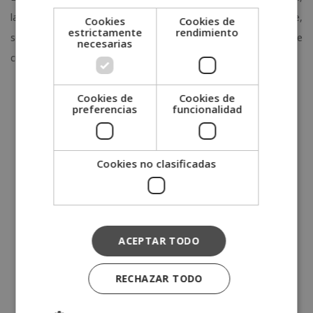
la segunda consecutiva en su recorrido. Una finalidad que,
Cookies
Cookies de
estrictamente
rendimiento
según los resultados obtenidos hasta ahora, parece haberse
necesarias
cumplido. ¡A por todas, equipo!
Cookies de
Cookies de
preferencias
funcionalidad
Categorías:
Convenios y acreditaciones
Cookies no clasificadas
Escuela del mes
Formación
Noticias
ACEPTAR TODO
Opiniones Grupo Esneca
Premios
RECHAZAR TODO
Saló Futura