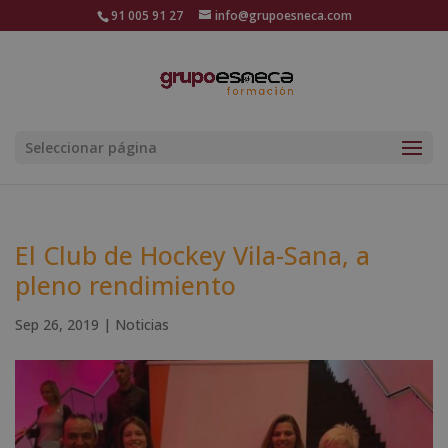
91 005 91 27
info@grupoesneca.com
Seleccionar página
El Club de Hockey Vila-Sana, a
pleno rendimiento
Sep 26, 2019
|
Noticias