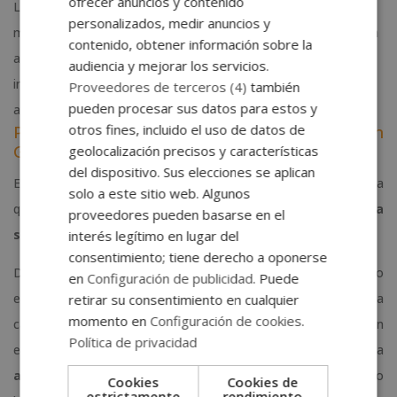
ofrecer anuncios y contenido
La Maestría en Psicología Holística y Coaching que he cursado
personalizados, medir anuncios y
me ha parecido interesante y formativa. Asimismo, gracias a la
contenido, obtener información sobre la
autodisciplina y la consolidación de competencias, he
audiencia y mejorar los servicios.
interiorizado
conocimientos de valor
y he cultivado un buen
Proveedores de terceros (4)
también
pueden procesar sus datos para estos y
aprendizaje.
otros fines, incluido el uso de datos de
P: ¿Cómo ha sido tu experiencia formativa en
Grupo Esneca Formación?
geolocalización precisos y características
del dispositivo. Sus elecciones se aplican
El período de estudios en Esneca ha sido muy gratificante, ya
solo a este sitio web. Algunos
que las temáticas son interesantes, así como el
apoyo, la
proveedores pueden basarse en el
seriedad y la motivación
que me ha ofrecido mi tutora.
interés legítimo en lugar del
consentimiento; tiene derecho a oponerse
Desde el primer momento, Esneca me ha gustado
en
Configuración de publicidad
. Puede
especialmente por la
profesionalidad
que transmite y la
retirar su consentimiento en cualquier
momento en
Configuración de cookies
.
calidad y
excelencia académica
que le caracterizan. Brindan
Política de privacidad
eficiencia y eficacia en los aprendizajes, inculcando la
autodisciplina
de los estudiantes durante todo el periodo
Cookies
Cookies de
estrictamente
rendimiento