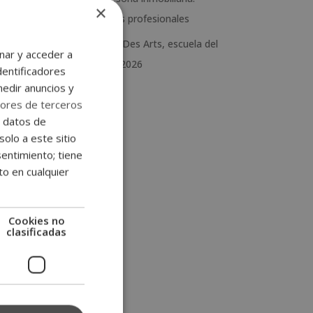
×
estudios y salidas profesionales
Escuela Europea Des Arts, escuela del
nar y acceder a
mes de junio de 2026
dentificadores
medir anuncios y
ores de terceros
e datos de
solo a este sitio
entimiento; tiene
to en cualquier
Cookies no
clasificadas