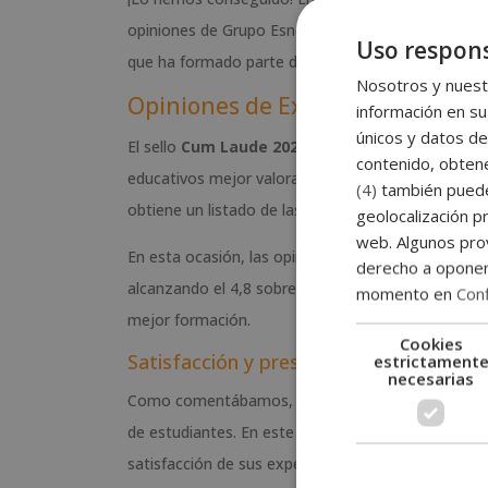
opiniones de Grupo Esneca Formación. Este presti
Uso respons
que ha formado parte de nuestro centro.
Nosotros y nuestr
Opiniones de Excelencia para el
información en su
únicos y datos de
El sello
Cum Laude 2021
es un galardón entregado
contenido, obtene
educativos mejor valorados por sus alumnos. De es
(4)
también pueden
obtiene un listado de las instituciones más bien v
geolocalización pr
web. Algunos prov
En esta ocasión, las opiniones de Grupo Esneca F
derecho a opone
alcanzando el 4,8 sobre 5. Una calificación que rec
momento en
Conf
mejor formación.
Cookies
Satisfacción y prestigio, puntos clave
estrictament
necesarias
Como comentábamos, el Cum Laude 2021 está ba
de estudiantes. En este sentido, se extrae que los
satisfacción de sus expectativas y necesidades. Y 