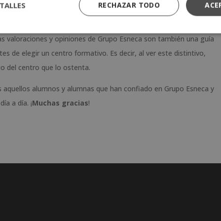
 de ellas se estudian y analizan para adaptarnos, innovar y
TALLES
RECHAZAR TODO
ACE
as valoraciones y opiniones de Grupo Esneca son también una guía
 de elegir un centro formativo. Es decir, al ver este distintivo,
o del centro que lo ostenta.
os aquellos alumnos y alumnas que han confiado en Grupo Esneca y
a a día. ¡
Muchas gracias
!