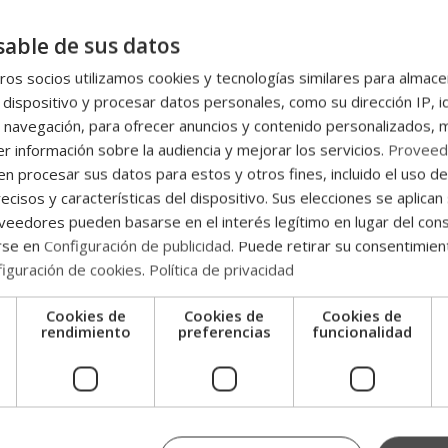
gioso sello reconoce las valoraciones de la comunidad educativa
able de sus datos
os socios utilizamos cookies y tecnologías similares para almace
 Cum Laude 2021
 dispositivo y procesar datos personales, como su dirección IP, i
 navegación, para ofrecer anuncios y contenido personalizados, 
 por el portal educativo Emagister que reconoce los centros
r información sobre la audiencia y mejorar los servicios.
Proveed
ta manera, la plataforma recoge las valores de los estudiantes y
 procesar sus datos para estos y otros fines, incluido el uso d
aloradas, entre las que se encuentra Grupo Esneca.
ecisos y características del dispositivo. Sus elecciones se aplican 
eedores pueden basarse en el interés legítimo en lugar del cons
ormación nos han otorgado una valoración de excelencia,
rse en
Configuración de publicidad
. Puede retirar su consentimien
onoce el esfuerzo y trabajo diario de nuestro equipo por ofrecer la
iguración de cookies
.
Política de privacidad
Cookies de
Cookies de
Cookies de
e
rendimiento
preferencias
funcionalidad
sado en todas las
opiniones de Grupo Esneca
y su comunidad
 alumnos de nuestra institución destacan la calidad educativa y la
es que, en Grupo Esneca, la experiencia y opiniones de nuestros