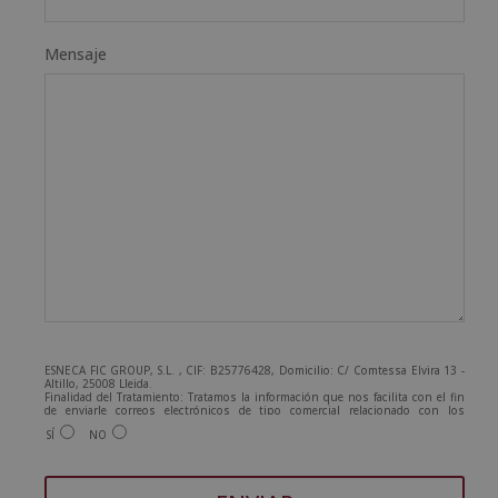
Mensaje
ESNECA FIC GROUP, S.L. , CIF: B25776428, Domicilio: C/ Comtessa Elvira 13 -
Altillo, 25008 Lleida.
Finalidad del Tratamiento: Tratamos la información que nos facilita con el fin
de enviarle correos electrónicos de tipo comercial relacionado con los
productos ofrecidos y otros tipo de productos que fueran de su interés.
SÍ
NO
Legitimación del tratamiento: Consentimiento del interesado.
Derechos: Puede ejercitar sus derechos identificándose suficientemente,
dirigiéndose a la dirección admin@grupoesneca.com.
Para más información consulte nuestra Política de Privacidad.
Desea recibir información comercial (vía telefónica y/o email):