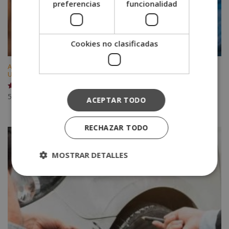
preferencias
funcionalidad
Cookies no clasificadas
Auxiliar de Educación Infantil y Jardín de Infancia (Certificado por la
Universidad Pontificia de Salamanca)
560
€
Valorado
ACEPTAR TODO
con
5.00
de 5
RECHAZAR TODO
MOSTRAR DETALLES