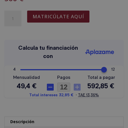
Derecho
A
MATRICÚLATE AQUÍ
Inmobiliario
l
(Certificado
t
por
e
la
r
Universidad
n
Pontificia
a
de
t
Salamanca)
i
cantidad
v
e
:
Descripción