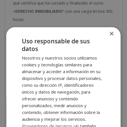
que certifica que ha cursado y finalizado el curso
«
DERECHO INMOBILIARIO
” con una carga lectiva 300
horas.
×
Uso responsable de sus
Descarga aquí la
ficha formativa
datos
Conoce las ventajas de estudiar
Nosotros y nuestros socios utilizamos
esta formación:
cookies y tecnologías similares para
almacenar y acceder a información en su
dispositivo y procesar datos personales,
como su dirección IP, identificadores
únicos y datos de navegación, para
ofrecer anuncios y contenido
personalizados, medir anuncios y
contenido, obtener información sobre la
audiencia y mejorar los servicios.
Proveedores de terceros (4)
también