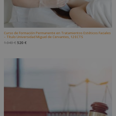
Curso de Formación Permanente en Tratamientos Estéticos Faciales
– Título Universidad Miguel de Cervantes, 12 ECTS
El
El
1.040
€
520
€
precio
precio
original
actual
era:
es:
1.040 €.
520 €.