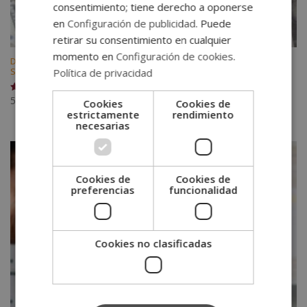
consentimiento; tiene derecho a oponerse
en
Configuración de publicidad
. Puede
retirar su consentimiento en cualquier
momento en
Configuración de cookies
.
Derecho Tributario (Certificado por la Universidad Pontificia de
Salamanca)
Política de privacidad
560
€
Valorado
Cookies
Cookies de
con
estrictamente
rendimiento
5.00
necesarias
de 5
Cookies de
Cookies de
preferencias
funcionalidad
Cookies no clasificadas