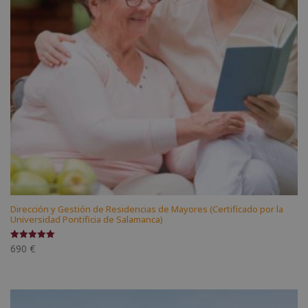
Dirección y Gestión de Residencias de Mayores (Certificado por la
Universidad Pontificia de Salamanca)
690
€
Valorado
con
5.00
de 5