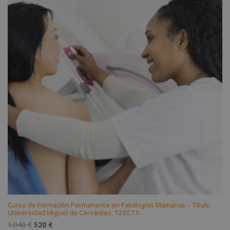
Curso de Formación Permanente en Patologías Mamarias – Título
Universidad Miguel de Cervantes, 12 ECTS
El
El
1.040
€
520
€