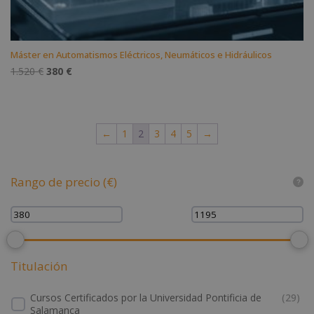
Máster en Automatismos Eléctricos, Neumáticos e Hidráulicos
El
El
1.520
€
380
€
precio
precio
original
actual
era:
es:
←
1
2
3
4
5
→
1.520 €.
380 €.
Rango de precio (€)
Titulación
Cursos Certificados por la Universidad Pontificia de
(
29
)
Salamanca