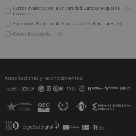
Cursos avalados por la Universidad Europea Miguel de
(
5
)
Cervantes
Formación Profesional: Preparación Pruebas Libres
(
4
)
Cursos Destacados
(
11
)
Acreditaciones y reconocimientos: